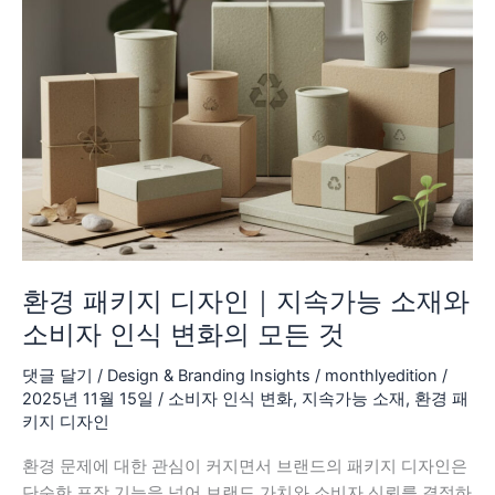
자
인
｜
지
속
가
능
소
재
와
소
환경 패키지 디자인｜지속가능 소재와
비
소비자 인식 변화의 모든 것
자
인
댓글 달기
/
Design & Branding Insights
/
monthlyedition
/
식
2025년 11월 15일
/
소비자 인식 변화
,
지속가능 소재
,
환경 패
키지 디자인
변
화
환경 문제에 대한 관심이 커지면서 브랜드의 패키지 디자인은
의
단순한 포장 기능을 넘어 브랜드 가치와 소비자 신뢰를 결정하