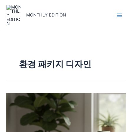
콘
Main
텐
MONTHLY EDITION
Men
츠
로
건
너
뛰
기
환경 패키지 디자인
환
경
패
키
지
디