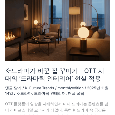
꾼
집
꾸
미
기
｜
OTT
시
대
의
‘드
K-드라마가 바꾼 집 꾸미기｜OTT 시
라
대의 ‘드라마틱 인테리어’ 현실 적용
마
틱
댓글 달기
/
K-Culture Trends
/
monthlyedition
/
2025년 11월
인
14일
/
K-드라마
,
드라마틱 인테리어
,
현실 꿀팁
테
OTT 플랫폼이 일상을 지배하면서 이제 드라마는 콘텐츠를 넘
리
어 라이프스타일 교과서가 되었다. 특히 K-드라마 속 공간은
어’