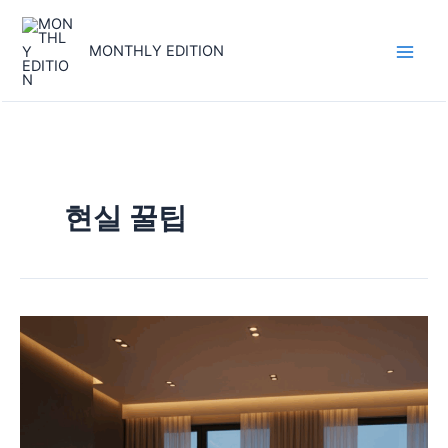
콘
Main
텐
MONTHLY EDITION
Men
츠
로
건
너
뛰
기
현실 꿀팁
K-
드
라
마
가
바